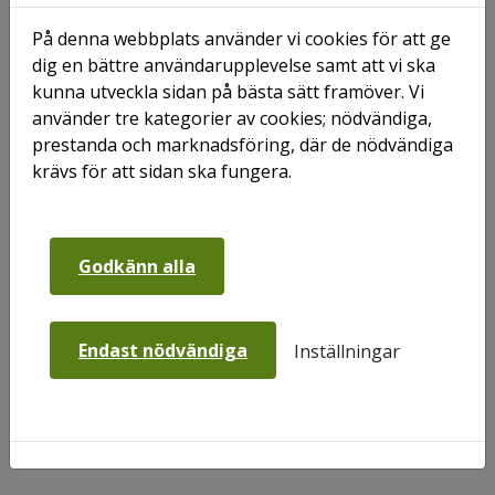
passa på att utföra övningar i husen.
På denna webbplats använder vi cookies för att ge
Hos oss bor många äldre hyresgäster och
dig en bättre användarupplevelse samt att vi ska
samarbetet med Räddningstjänsten gör att
kunna utveckla sidan på bästa sätt framöver. Vi
Räddningstjänsten enkelt och snabbt sätt kan få tag i
använder tre kategorier av cookies; nödvändiga,
grupper som behöver extra informationsinsatser.
prestanda och marknadsföring, där de nödvändiga
Genom att informera om brandriskerna innan en
krävs för att sidan ska fungera.
olycka är framme vill vi att alla boende ska känna sig
trygga och säkra i sitt hem.
Godkänn alla
Du har väl inte missat att du är skyldig att ha en
Endast nödvändiga
Inställningar
hemförsäkring?
Läs mer på om
ditt ansvar som hyresgäst att
ha en hemförsäkring.