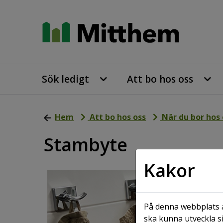
Sök ledigt
Att bo hos oss
Hem
Att bo hos oss
När du bor hos 
Stambyte
Kakor
På denna webbplats a
ska kunna utveckla si