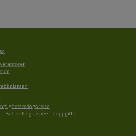
ss
everantörer
srum
ebbplatsen
r
änglighetsredogörelse
– Behandling av personuppgifter