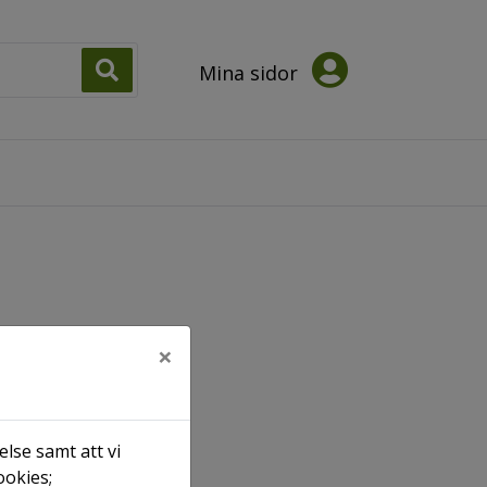
Mina sidor
×
lse samt att vi
ookies;