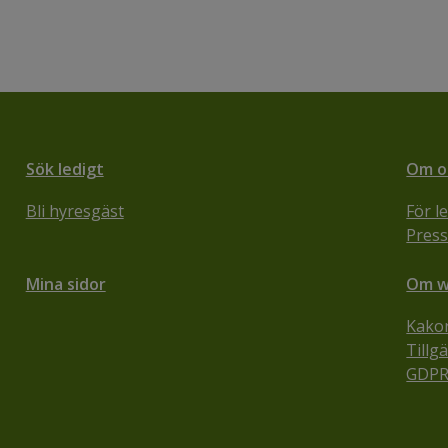
Sök ledigt
Om o
Bli hyresgäst
För l
Pres
Mina sidor
Om w
Kako
Tillg
GDPR 