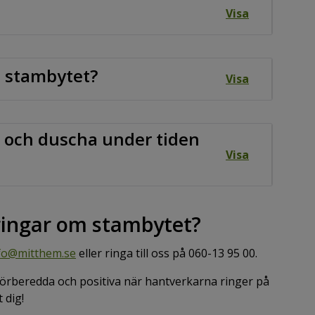
Visa
n stambytet?
Visa
n och duscha under tiden
Visa
eringar om stambytet?
fo@mitthem.se
eller ringa till oss på 060-13 95 00.
 förberedda och positiva när hantverkarna ringer på
 dig!