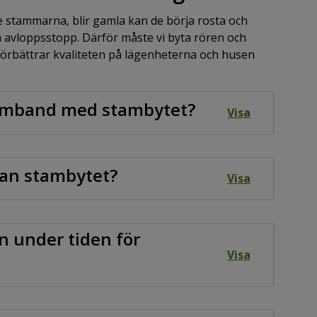
e stammarna, blir gamla kan de börja rosta och
 och avloppsstopp. Därför måste vi byta rören och
förbättrar kvaliteten på lägenheterna och husen
 samband med stambytet?
Visa
nan stambytet?
Visa
n under tiden för
Visa