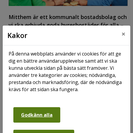
Mitthem är ett kommunalt bostadsbolag och
vi ska erbjuda goda hyresbostäder för alla –
×
oavsett inkomst, ursprung, ålder och
Kakor
hushållstyp. Vi tar även ett aktivt
samhällsansvar och jobbar för att stärka och
På denna webbplats använder vi cookies för att ge
utveckla de stadsdelar våra hyresgäster bor
dig en bättre användarupplevelse samt att vi ska
i.
kunna utveckla sidan på bästa sätt framöver. Vi
använder tre kategorier av cookies; nödvändiga,
Vi är en samhällsaktör att
prestanda och marknadsföring, där de nödvändiga
räkna med
krävs för att sidan ska fungera.
Mitthem är ett allmännyttigt bostadsbolag. I Sverige
har vi allmännyttiga bostadsföretagen som en del av
Godkänn alla
det svenska välfärdssamhälle som växte fram efter
andra världskriget. Uppgiften var att erbjuda ett bra
boende till rimliga kostnader för alla – oavsett