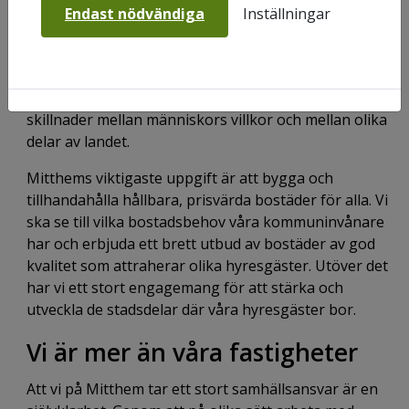
Endast nödvändiga
Inställningar
inkomst, ursprung, ålder och hushållstyp.
Idag ser Sverige väldigt annorlunda ut jämfört med
för 70 år sedan men utmaningarna finns fortfarande.
Samhället blir alltmer polariserat med ökande
skillnader mellan människors villkor och mellan olika
delar av landet.
Mitthems viktigaste uppgift är att bygga och
tillhandahålla hållbara, prisvärda bostäder för alla. Vi
ska se till vilka bostadsbehov våra kommuninvånare
har och erbjuda ett brett utbud av bostäder av god
kvalitet som attraherar olika hyresgäster. Utöver det
har vi ett stort engagemang för att stärka och
utveckla de stadsdelar där våra hyresgäster bor.
Vi är mer än våra fastigheter
Att vi på Mitthem tar ett stort samhällsansvar är en