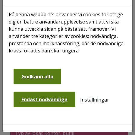
På denna webbplats använder vi cookies för att ge
dig en bättre användarupplevelse samt att vi ska
Välkommen till ett rymligt och representativt
kunna utveckla sidan på bästa sätt framöver. Vi
gårdshus i hjärtat av Sallyhill! Här får du 100 kvm att
använder tre kategorier av cookies; nödvändiga,
forma efter din verksamhet – med tre stora
prestanda och marknadsföring, där de nödvändiga
skyltfönster, väl synligt läge och en välkomnande
krävs för att sidan ska fungera.
entré mot Sveavägen.
En perfekt lokal för dig som söker närvaro,
tillgänglighet och moderna faciliteter.
Godkänn alla
Fakta
Endast nödvändiga
Inställningar
Adress: Sveavägen 32 -
Se karta på Google
Maps
Lokalyta: 100 kvm.
Typ av lokal: Kontor, butik.