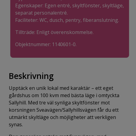
Egenskaper: Egen entré, skyltfönster, skyltläge,
separat personalentré.
Faciliteter: WC, dusch, pentry, fiberanslutning.
Tillträde: Enligt överenskommelse.
Objektnummer: 1140601-0.
Beskrivning
Upptäck en unik lokal med karaktär – ett eget
gårdshus om 100 kvm med bästa läge i omtyckta
Sallyhill. Med tre väl synliga skyltfönster mot
korsningen Sveavägen/Sallyhillsvägen får du ett
utmärkt skyltläge och möjligheter att verkligen
synas.