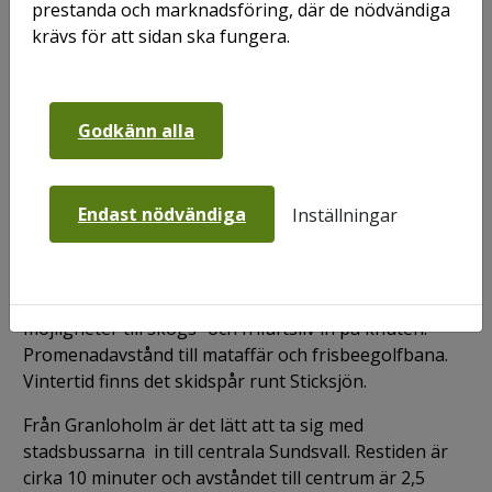
prestanda och marknadsföring, där de nödvändiga
krävs för att sidan ska fungera.
I Granloholm, norr om Sundsvall, bor
närmare 6 000 människor. I området finns
Godkänn alla
många fina gång- och cykelvägar som
förgrenar sig ner till centrum och till
Sundsvalls sjukhus.
Endast nödvändiga
Inställningar
Det här finns nära
Här finns flera grundskolor och förskolor samt fina
möjligheter till skogs- och friluftsliv in på knuten.
Promenadavstånd till mataffär och frisbeegolfbana.
Vintertid finns det skidspår runt Sticksjön.
Från Granloholm är det lätt att ta sig med
stadsbussarna in till centrala Sundsvall. Restiden är
cirka 10 minuter och avståndet till centrum är 2,5